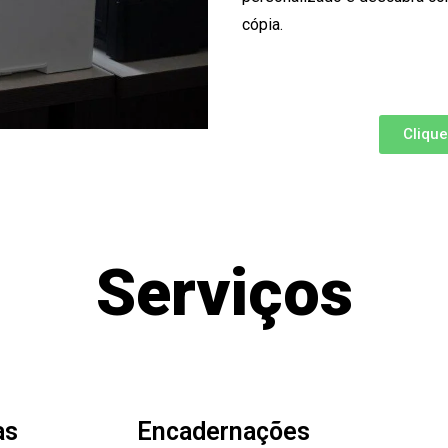
cópia.
Cliqu
Serviços
as
Encadernações